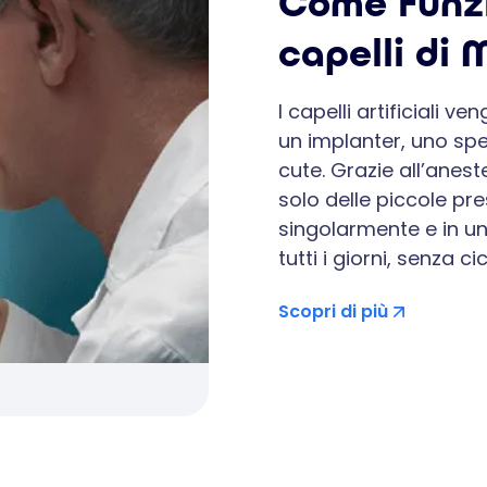
Come funzi
capelli di
I capelli artificiali v
un implanter, uno spec
cute. Grazie all’anes
solo delle piccole pre
singolarmente e in un'
tutti i giorni, senza 
Scopri di più