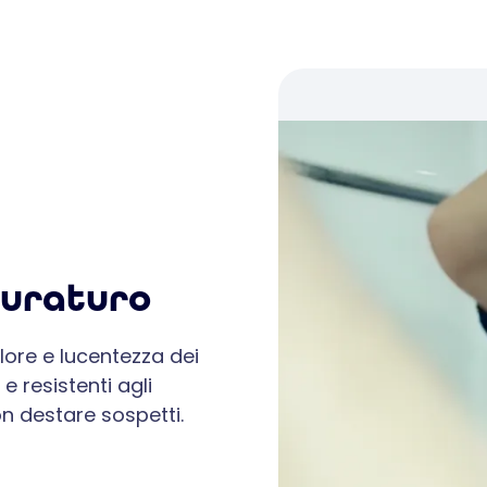
duraturo
olore e lucentezza dei
e resistenti agli
on destare sospetti.